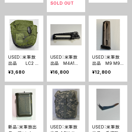
53)
SOLD OUT
USED：米軍放
USED：米軍放
USED：米軍放
出品 LC2 1
出品 M4A1カ
出品 M9 M92
QT キャンティー
ービン M4ライ
F ベレッタ マ
¥3,680
¥16,800
¥12,800
ンポーチ OD
フル キャリング
ガジン(A0251)
(A0252)
ハンドル(A289)
新品：米軍放出
USED：米軍放
USED：米軍放