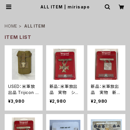
ALL ITEM | mirisapo
HOME
ALL ITEM
ITEM LIST
USED：米軍放
新品：米軍放出
新品：米軍放出
出品 Trijicon A
品 実物 シャ
品 実物 新
COG RCO トリ
ープシュータ
品 ライフルマ
¥3,980
¥2,980
¥2,980
ジコン アコグ
ー 勲章(A28
ークスマン 勲
ポーチ タンカ
7)
章(A286)
ラー(A288)