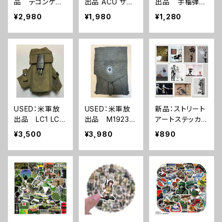
品 デコンケー
出品 ACU サス
出品 手榴弾
ス 除菌キット
テインメントポー
ハンドグレネー
¥2,980
¥1,980
¥1,280
ケース (A29
チ デジタル迷彩
ド レバー(A29
0)
MOLLE II(A024
1)
4)
USED：米軍放
USED：米軍放
新品：ストリート
出品 LC1 LC2
出品 M1923
アートステッカ
マガジンポーチ
コルトガバメント
ー 50枚セット P
¥3,500
¥3,980
¥890
(A0243)
用 マガジンポ
VC 防水(A024
ーチ(A292)
0)