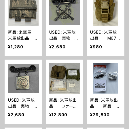
新品：米空軍
USED：米軍放
USED：米軍放
米軍放出品 デ
出品 実物 ラ
出品 M67
ジタルタイガー
イフル エキス
グレネードポー
¥1,280
¥2,680
¥980
迷彩 ABU ユ
パート 勲章(A
チ コヨーテ US
ーティリティーポ
0274)
MC 海兵隊(A0
ーチ(A0263)
262)
USED：米軍放
新品：米軍放出
新品：米軍放出
出品 実物 ラ
品 ファース
品 新品 ア
イフル マーク
トエイドキット
ジアンフィット
¥2,680
¥12,800
¥29,800
スマン 勲章(A
トラウマキット
Smith Optics E
0275)
フルセット(A02
lite スミスオプ