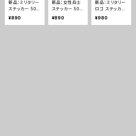
新品：ミリタリー
新品：女性兵士
新品：ミリタリー
ステッカー 50枚
ステッカー 50枚
ロゴ ステッカー
セット PVC 防
セット PVC 防
50枚セット PV
¥890
¥890
¥980
水(A0239)
水(A0238)
C 防水(A0237)
キーワードから探す
新品：英語標識
新品：ベルクロ・
新品：銃 ステッ
ステッカー 50枚
ワッペン(Mama
カー 50枚セット
セット PVC 防
Says, I’ｍSpe
PVC 防水(A02
¥580
¥580
¥690
水(A236).
cial)(A0235)
34)
カテゴリから探す
薬莢関連
ポーチ