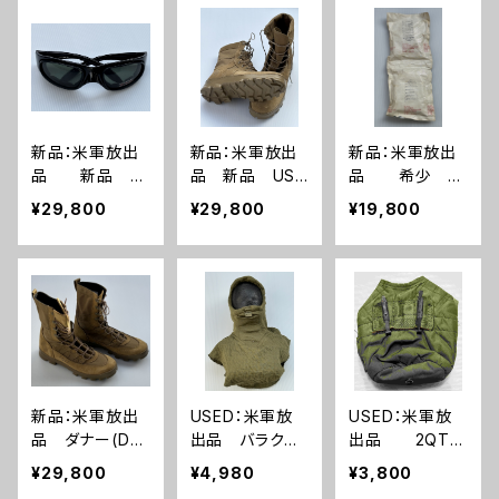
61)
ティクス エリー
ト AEGIS ARC
エージス アーク
(A0260)
新品：米軍放出
新品：米軍放出
新品：米軍放出
品 新品 W
品 新品 US
品 希少 新
ILEY-X ワイリー
MC トロピカル
品 サバイバル
¥29,800
¥29,800
¥19,800
エックス サン
ブーツ(A0258)
キットA サバイバ
グラスセット(A0
ルキットB 2セッ
259)
ト(A0257)
新品：米軍放出
USED：米軍放
USED：米軍放
品 ダナー(Dan
出品 バラクラ
出品 2QT
ner)ブーツ(A0
バ(A0254)
キャンティーンポ
¥29,800
¥4,980
¥3,800
255)
ーチ OD(A02