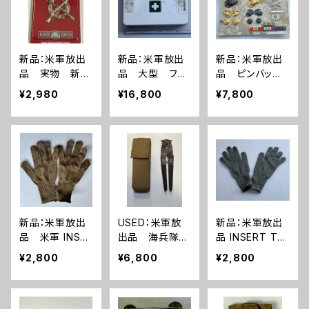
新品：米軍放出
新品：米軍放出
新品：米軍放出
品 実物 新
品 大型 ファ
品 ピンバッチ
品 ライフルエ
ーストエイドキッ
セット(A0271)
¥2,980
¥16,800
¥7,800
キスパート 勲
ト フルセット(A
章(A285)
270)
新品：米軍放出
USED：米軍放
新品：米軍放出
品 米軍 INSE
出品 海兵隊
品 INSERT TY
RT TYPE II ウ
ワイヤーカッ
PE II ウールニッ
¥2,800
¥6,800
¥2,800
ールニット グロ
ター+ポーチ(A0
ト グローブ 手
ーブ 手袋 コ
264)
袋 UCP ACU
ヨーテ(A0272)
カラー(A0273)