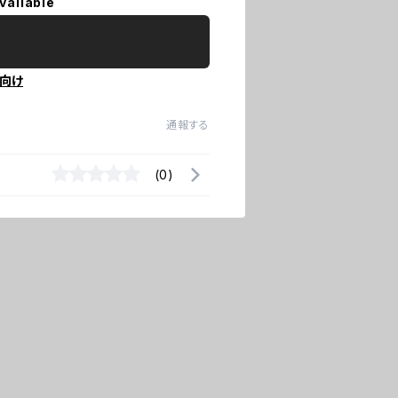
vailable
向け
通報する
(0)