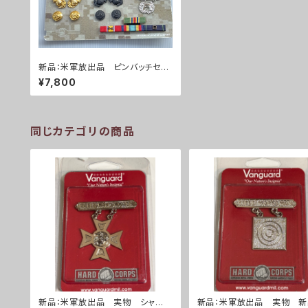
新品：米軍放出品 ピンバッチセッ
ト(A0271)
¥7,800
同じカテゴリの商品
新品：米軍放出品 実物 シャー
新品：米軍放出品 実物 