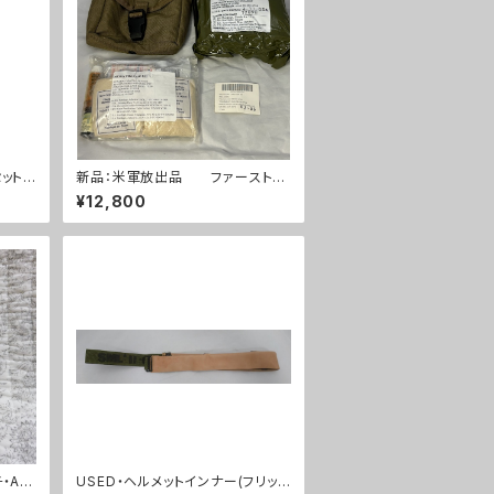
ット
新品：米軍放出品 ファーストエ
イドキット トラウマキット フルセ
¥12,800
ット(A0261)
・AC
USED・ヘルメットインナー(フリッツ