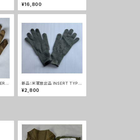
A28
トエイドキット フルセット(A270)
¥16,800
ERT
新品：米軍放出品 INSERT TYPE
ローブ
II ウールニット グローブ 手袋 UC
¥2,800
P ACU カラー(A0273)