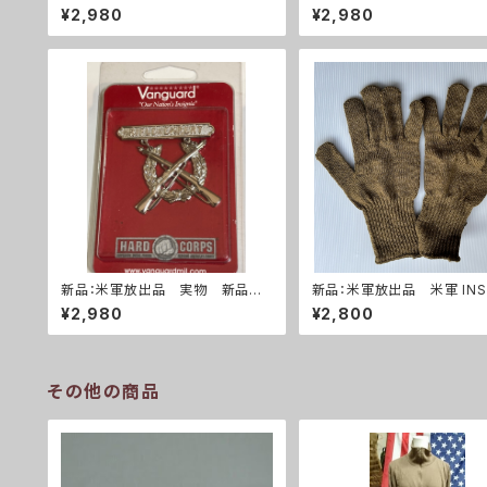
プシューター 勲章(A287)
ライフルマークスマン 勲章(
¥2,980
¥2,980
6)
新品：米軍放出品 実物 新品
新品：米軍放出品 米軍 INS
ライフルエキスパート 勲章(A28
TYPE II ウールニット グ
¥2,980
¥2,800
5)
手袋 コヨーテ(A0272)
その他の商品