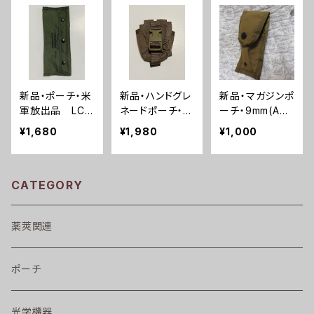
ン用(A0194)
2)
新品・ポーチ・米
新品・ハンドグレ
新品・マガジンポ
軍放出品 LC1
ネードポーチ・米
ーチ・9mm(A00
LC2 M16 クリー
軍海兵隊(A003
13)
¥1,680
¥1,980
¥1,000
ニングキットポー
2)
チ(A0143)
CATEGORY
薬莢関連
ポーチ
光学機器