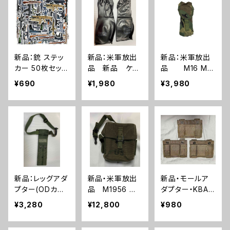
新品：銃 ステッ
新品：米軍放出
新品：米軍放出
カー 50枚セット
品 新品 ケミ
品 M16 M4
PVC 防水(A02
カルグローブ
30連マガジンポ
¥690
¥1,980
¥3,980
34)
インナーグロー
ーチ(A0223)
ブ 2個セット(A
0232)
新品：レッグアダ
新品・米軍放出
新品・モールア
プター(ODカラ
品 M1956 ユ
ダプター・KBAR
ー)(A0221)
ニバーサル ア
ナイフ モール
¥3,280
¥12,800
¥980
ムニッションポー
アダプター 3
チ 20連マガジ
個セット(A015