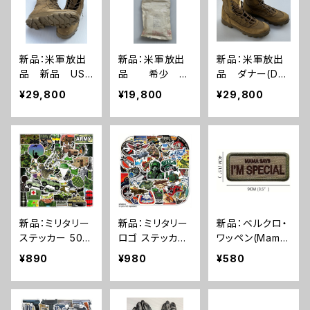
(A0260)
新品：米軍放出
新品：米軍放出
新品：米軍放出
品 新品 US
品 希少 新
品 ダナー(Dan
MC トロピカル
品 サバイバル
ner)ブーツ(A0
¥29,800
¥19,800
¥29,800
ブーツ(A0258)
キットA サバイバ
255)
ルキットB 2セッ
ト(A0257)
新品：ミリタリー
新品：ミリタリー
新品：ベルクロ・
ステッカー 50枚
ロゴ ステッカー
ワッペン(Mama
セット PVC 防
50枚セット PV
Says, I’ｍSpe
¥890
¥980
¥580
水(A0239)
C 防水(A0237)
cial)(A0235)