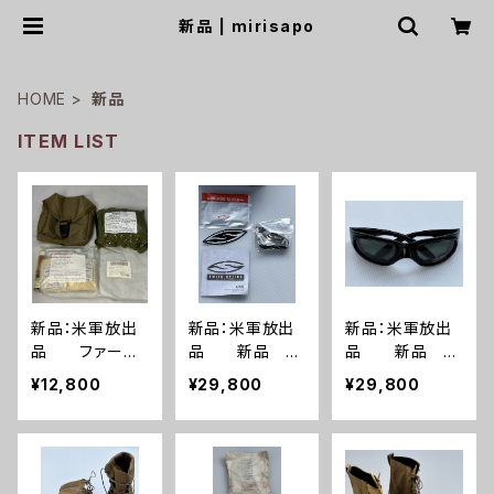
新品 | mirisapo
HOME
新品
ITEM LIST
新品：米軍放出
新品：米軍放出
新品：米軍放出
品 ファース
品 新品 ア
品 新品 W
トエイドキット
ジアンフィット
ILEY-X ワイリー
¥12,800
¥29,800
¥29,800
トラウマキット
Smith Optics E
エックス サン
フルセット(A02
lite スミスオプ
グラスセット(A0
61)
ティクス エリー
259)
ト AEGIS ARC
エージス アーク