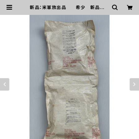
新品：米軍放出品 希少 新品 サ
バイバルキットA サバイバルキットB
2セット(A0257) | mirisapo