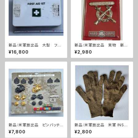
新品：米軍放出品 大型 ファ
新品：米軍放出品 実物 新
ーストエイドキット フルセット
品 ライフルエキスパート 勲
¥16,800
¥2,980
(A270)
章(A285)
新品：米軍放出品 ピンバッチセ
新品：米軍放出品 米軍 INSER
ット(A0271)
T TYPE II ウールニット グロー
¥7,800
¥2,800
ブ 手袋 コヨーテ(A0272)