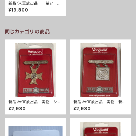
新品：米軍放出品 希少 新
品 サバイバルキットA サバイバ
¥19,800
ルキットB 2セット(A0257)
同じカテゴリの商品
新品：米軍放出品 実物 シャ
新品：米軍放出品 実物 新
ープシューター 勲章(A287)
品 ライフルマークスマン 勲
¥2,980
¥2,980
章(A286)