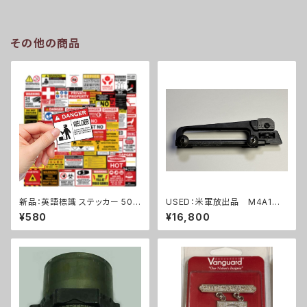
その他の商品
新品：英語標識 ステッカー 50
USED：米軍放出品 M4A1カ
枚セット PVC 防水(A236).
ービン M4ライフル キャリン
¥580
¥16,800
グハンドル(A289)