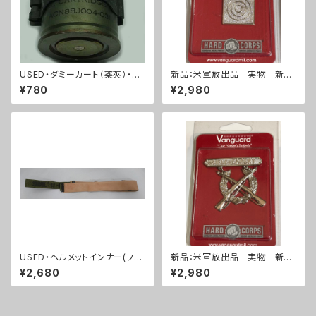
USED・ダミーカート（薬莢）・40
新品：米軍放出品 実物 新
mmグレネードランチャー・ベル
品 ライフルマークスマン 勲
¥780
¥2,980
トリンク付き(A0073)
章(A286)
USED・ヘルメットインナー(フリ
新品：米軍放出品 実物 新
ッツヘルメット)HEADBAND PA
品 ライフルエキスパート 勲
¥2,680
¥2,980
SGT HELMET(A0078)
章(A285)