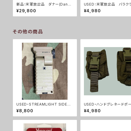
新品：米軍放出品 ダナー(Danne
USED：米軍放出品 バラクラ
r)ブーツ(A0255)
0254)
¥29,800
¥4,980
その他の商品
USED・STREAMLIGHT SIDEWI
USED・ハンドグレネードポ
NDER・米軍放出品 (A0185)
個セット(A0031)
¥8,800
¥4,980