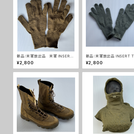
新品：米軍放出品 米軍 INSERT
新品：米軍放出品 INSERT T
TYPE II ウールニット グローブ
II ウールニット グローブ 手
¥2,800
¥2,800
手袋 コヨーテ(A0272)
P ACU カラー(A0273)