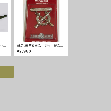
ト・M
新品：米軍放出品 実物 新品
ライフルエキスパート 勲章(A28
¥2,980
5)