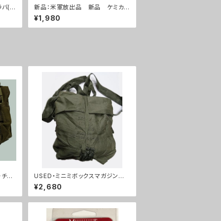
バ(A
新品：米軍放出品 新品 ケミカル
グローブ インナーグローブ 2個
¥1,980
セット(A0232)
ーチ2
USED・ミニミボックスマガジン用
バック(A0037)
¥2,680