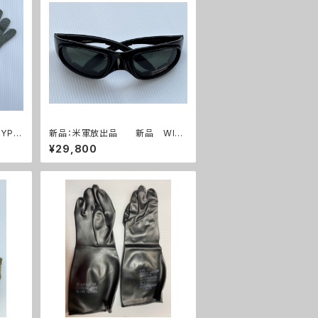
YPE
新品：米軍放出品 新品 WILE
袋 UC
Y-X ワイリーエックス サングラス
¥29,800
セット(A0259)