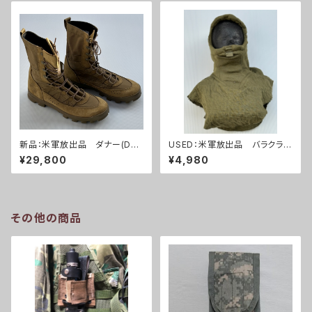
新品：米軍放出品 ダナー(Dan
USED：米軍放出品 バラクラバ
ner)ブーツ(A0255)
(A0254)
¥29,800
¥4,980
その他の商品