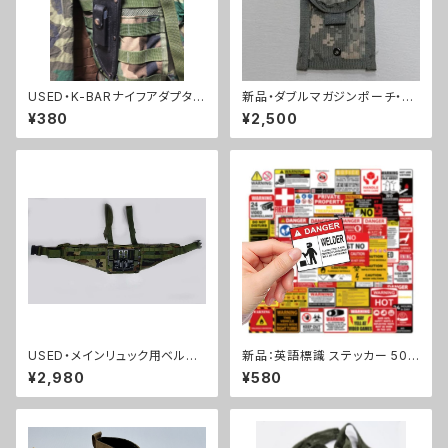
USED・K-BARナイフアダプター
新品・ダブルマガジンポーチ・A
(A0016)
CU(A0058)
¥380
¥2,500
USED・メインリュック用ベルト・
新品：英語標識 ステッカー 50
MOLLE2(A0067)
枚セット PVC 防水(A236).
¥2,980
¥580