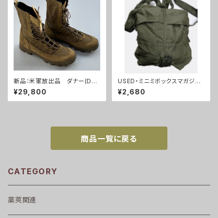
新品：米軍放出品 ダナー(Dan
USED・ミニミボックスマガジン
ner)ブーツ(A0255)
用バック(A0037)
¥29,800
¥2,680
商品一覧に戻る
CATEGORY
薬莢関連