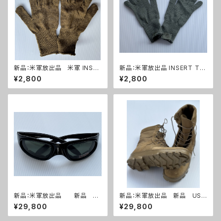
新品：米軍放出品 米軍 INSER
新品：米軍放出品 INSERT TY
T TYPE II ウールニット グロー
PE II ウールニット グローブ 手
¥2,800
¥2,800
ブ 手袋 コヨーテ(A0272)
袋 UCP ACU カラー(A0273)
新品：米軍放出品 新品 WI
新品：米軍放出品 新品 USM
LEY-X ワイリーエックス サン
C トロピカルブーツ(A0258)
¥29,800
¥29,800
グラスセット(A0259)