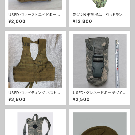
USED・ファーストエイドポー
新品：米軍放出品 ウッドラン
チ・USMC 海兵隊(A0117)
ド ポンチョ(A0215)
¥2,000
¥12,800
USED・ファイティング ベスト・
USED・グレネードポーチ・ACU
MOLLE コヨーテ(A0011)
フラッシュバン(A0045)
¥3,800
¥2,500