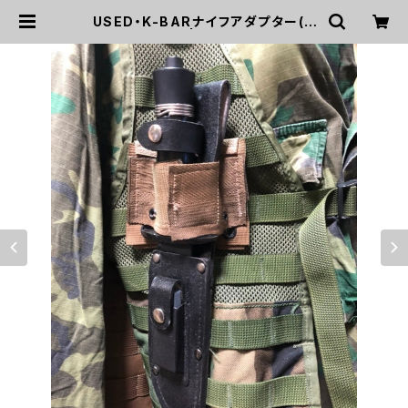
USED・K-BARナイフアダプター(A
0016) | mirisapo