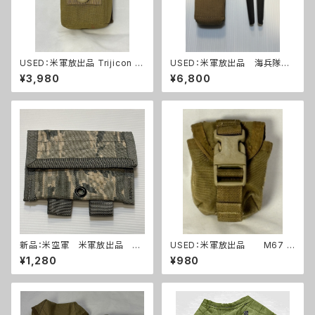
USED：米軍放出品 Trijicon A
USED：米軍放出品 海兵隊
COG RCO トリジコン アコグ
ワイヤーカッター+ポーチ(A0
¥3,980
¥6,800
ポーチ タンカラー(A288)
264)
新品：米空軍 米軍放出品 デ
USED：米軍放出品 M67 グ
ジタルタイガー迷彩 ABU ユー
レネードポーチ コヨーテ USM
¥1,280
¥980
ティリティーポーチ(A0263)
C 海兵隊(A0262)