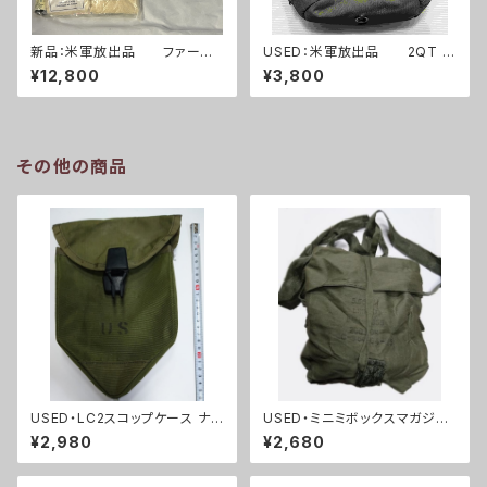
新品：米軍放出品 ファースト
USED：米軍放出品 2QT キ
エイドキット トラウマキット
ャンティーンポーチ OD(A025
¥12,800
¥3,800
フルセット(A0261)
3)
その他の商品
USED・LC2スコップケース ナイ
USED・ミニミボックスマガジン
ロンタイプ(A0041)
用バック(A0037)
¥2,980
¥2,680