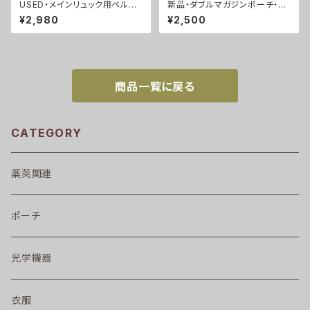
USED・メインリュック用ベルト・
新品・ダブルマガジンポーチ・A
MOLLE2(A0067)
CU(A0058)
¥2,980
¥2,500
商品一覧に戻る
CATEGORY
薬莢関連
ポーチ
光学機器
衣服