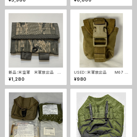
ポーチ タンカラー(A288)
264)
新品：米空軍 米軍放出品 デ
USED：米軍放出品 M67 グ
ジタルタイガー迷彩 ABU ユー
レネードポーチ コヨーテ USM
¥1,280
¥980
ティリティーポーチ(A0263)
C 海兵隊(A0262)