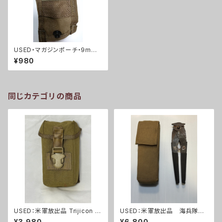
USED・マガジンポーチ・9mm
(A0024)
¥980
同じカテゴリの商品
USED：米軍放出品 Trijicon A
USED：米軍放出品 海兵隊
COG RCO トリジコン アコグ
ワイヤーカッター+ポーチ(A0
¥3,980
¥6,800