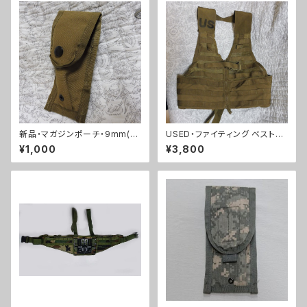
新品・マガジンポーチ・9mm(A
USED・ファイティング ベスト・
0013)
MOLLE コヨーテ(A0011)
¥1,000
¥3,800