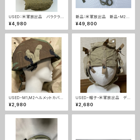
USED：米軍放出品 バラクラバ
新品：米軍放出品 新品・M2ヘ
(A0254)
ルメット4点セット(A0210)
¥4,980
¥49,800
USED・M1,M2ヘルメットカバー
USED・帽子・米軍放出品 デッ
ウッドランド・(A0165)
キクルー ヘルメットインナー(A
¥2,980
¥2,680
0156)