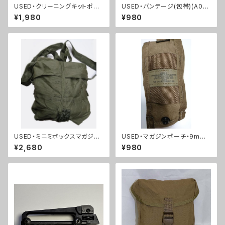
USED・クリーニングキットポー
USED・バンテージ(包帯)(A00
チ・M16(A0038)
54)
¥1,980
¥980
USED・ミニミボックスマガジン
USED・マガジンポーチ・9mm
用バック(A0037)
(A0024)
¥2,680
¥980