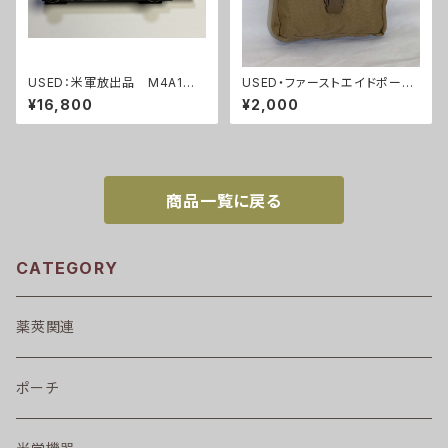
USED：米軍放出品 M4A1カ
USED・ファーストエイドポー
ービン M4ライフル キャリン
チ・USMC 海兵隊(A0117)
¥16,800
¥2,000
グハンドル(A289)
商品一覧に戻る
CATEGORY
薬莢関連
ポーチ