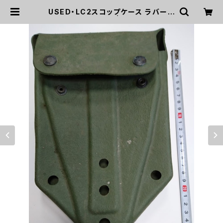
USED・LC2スコップケース ラバータ
イプ(A0040) | mirisapo