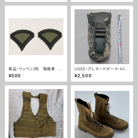
新品・ワッペン2枚 階級章 ベ
USED・グレネードポーチ・ACU
トナム戦争 サブデュードパッチ
フラッシュバン(A0045)
¥500
¥2,500
(A0178)