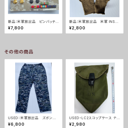
新品：米軍放出品 ピンバッチセ
新品：米軍放出品 米軍 INSER
ット(A0271)
T TYPE II ウールニット グロー
¥7,800
¥2,800
ブ 手袋 コヨーテ(A0272)
その他の商品
USED：米軍放出品 ズボン
USED・LC2スコップケース ナイ
US NAVY NWU BDU S/M/L
ロンタイプ(A0041)
¥6,800
¥2,980
サイズ(A0200)