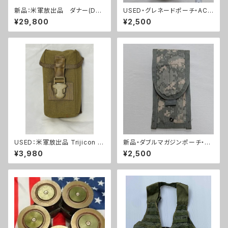
新品：米軍放出品 ダナー(Dan
USED・グレネードポーチ・ACU
ner)ブーツ(A0255)
フラッシュバン(A0045)
¥29,800
¥2,500
USED：米軍放出品 Trijicon A
新品・ダブルマガジンポーチ・A
COG RCO トリジコン アコグ
CU(A0058)
¥3,980
¥2,500
ポーチ タンカラー(A288)