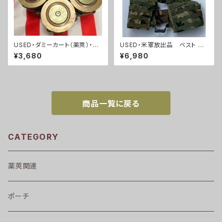
USED・ダミーカート（薬莢）・40
USED・米軍放出品 ベスト モ
mmグレネードランチャー、5発
ール2 FLC ウッドランド(A019
¥3,680
¥6,980
セット！(A28)
6)
商品一覧に戻る
CATEGORY
薬莢関連
ポーチ