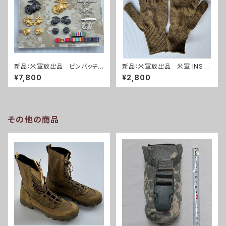
新品：米軍放出品 ピンバッチセ
新品：米軍放出品 米軍 INSER
ット(A0271)
T TYPE II ウールニット グロー
¥7,800
¥2,800
ブ 手袋 コヨーテ(A0272)
その他の商品