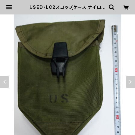
USED・LC2スコップケース ナイロン
タイプ(A0041) | mirisapo