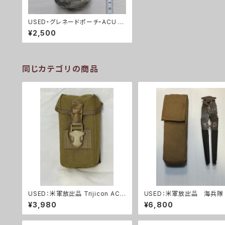
USED・グレネードポーチ・ACU フ
ラッシュバン(A0045)
¥2,500
同じカテゴリの商品
USED：米軍放出品 Trijicon ACO
USED：米軍放出品 海
G RCO トリジコン アコグ ポー
ワイヤーカッター+ポーチ(A0
¥3,980
¥6,800
チ タンカラー(A288)