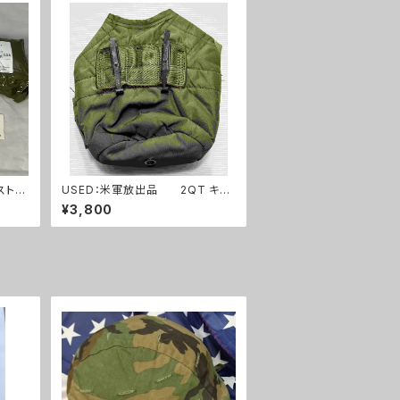
ストエ
USED：米軍放出品 2QT キャ
フルセ
ンティーンポーチ OD(A0253)
¥3,800