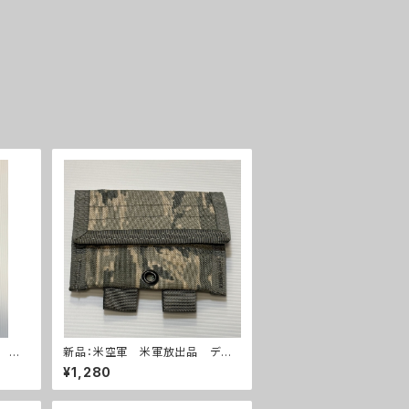
兵隊
新品：米空軍 米軍放出品 デジ
264)
タルタイガー迷彩 ABU ユーティ
¥1,280
リティーポーチ(A0263)