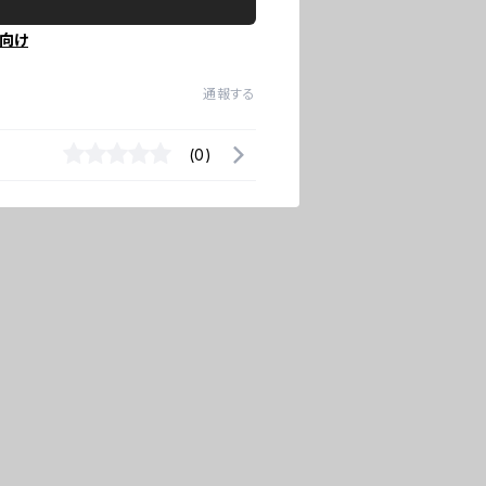
向け
通報する
(0)