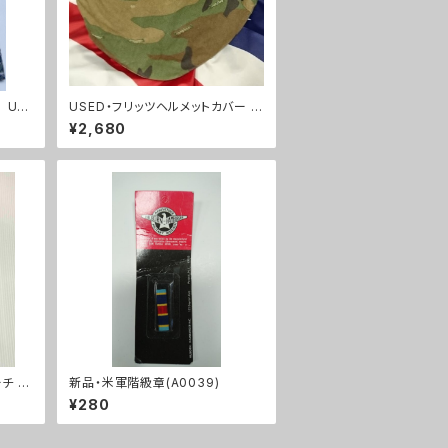
 US
USED・フリッツヘルメットカバー ウ
Lサイズ
ッドランド(A0030)
¥2,680
チ ウ
新品・米軍階級章(A0039)
EAR
¥280
27)