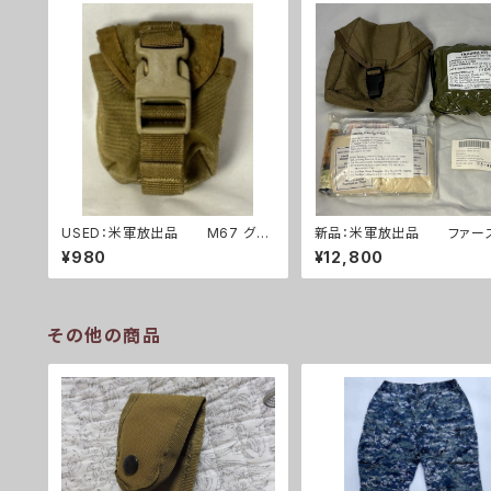
USED：米軍放出品 M67 グレ
新品：米軍放出品 ファー
ネードポーチ コヨーテ USMC 海
イドキット トラウマキット 
¥980
¥12,800
兵隊(A0262)
ット(A0261)
その他の商品