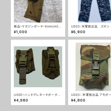
新品・マガジンポーチ・9mm(A001
USED：米軍放出品 ズボン
3)
NAVY NWU BDU S/M/
¥1,000
¥6,800
(A0200)
USED・ハンドグレネードポーチ2
USED： 米軍放出品 アモポー
個セット(A0031)
ッドランド SAFARILAND SP
¥4,980
¥4,800
100rd M60 SAW (A02