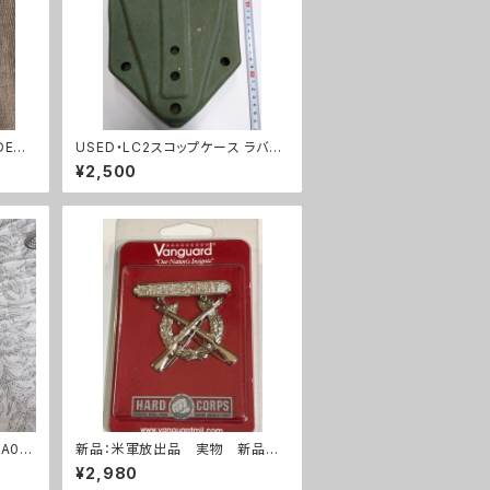
DEWI
USED・LC2スコップケース ラバー
)
タイプ(A0040)
¥2,500
A001
新品：米軍放出品 実物 新品
ライフルエキスパート 勲章(A28
¥2,980
5)