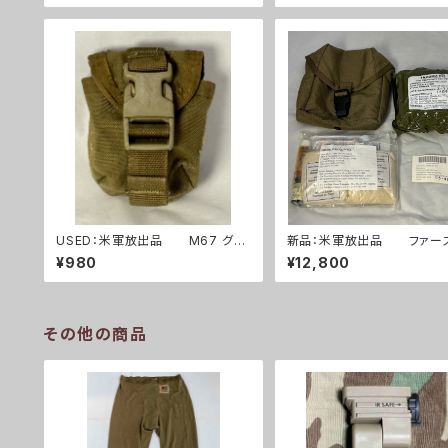
USED：米軍放出品 M67 グレ
新品：米軍放出品 ファー
ネードポーチ コヨーテ USMC 海
イドキット トラウマキット 
¥980
¥12,800
兵隊(A0262)
ット(A0261)
その他の商品