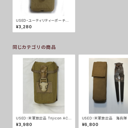
USED・ユーティリティーポーチ光
学機器用・タンカラー(A0075)
¥3,280
同じカテゴリの商品
USED：米軍放出品 Trijicon ACO
USED：米軍放出品 海
G RCO トリジコン アコグ ポー
ワイヤーカッター+ポーチ(A0
¥3,980
¥6,800
チ タンカラー(A288)