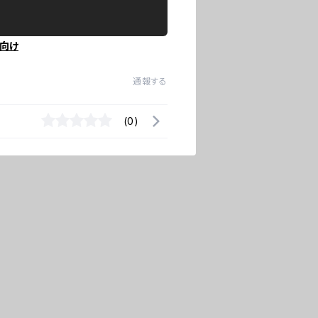
向け
通報する
(0)