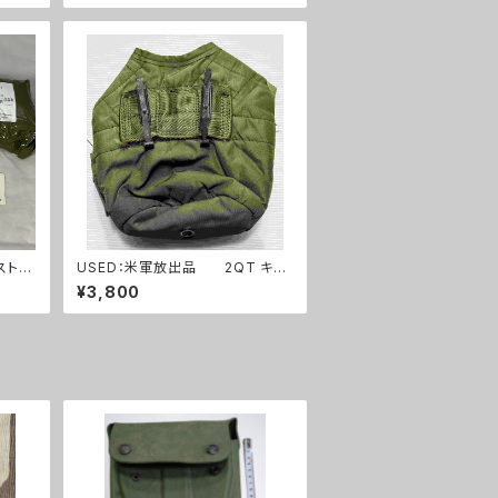
ストエ
USED：米軍放出品 2QT キャ
フルセ
ンティーンポーチ OD(A0253)
¥3,800