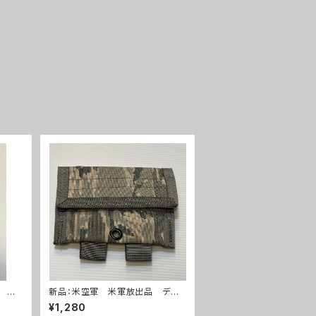
兵隊
新品：米空軍 米軍放出品 デジ
264)
タルタイガー迷彩 ABU ユーティ
¥1,280
リティーポーチ(A0263)