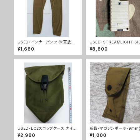
USED・インナーパンツ・米軍放出
USED・STREAMLIGHT SI
品 FROG インナー パンツ ズ
NDER・米軍放出品 (A0185
¥1,680
¥8,800
ボン(A0154)
USED・LC2スコップケース ナイロ
新品・マガジンポーチ・9mm(
ンタイプ(A0041)
3)
¥2,980
¥1,000