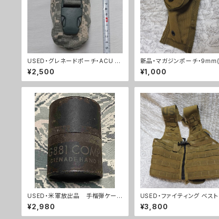
USED・グレネードポーチ・ACU フ
新品・マガジンポーチ・9mm(
ラッシュバン(A0045)
3)
¥2,500
¥1,000
USED・米軍放出品 手榴弾ケース
USED・ファイティング ベスト
(A0189)
パー黒）・MOLLE コヨーテ(A
¥2,980
¥3,800
2)