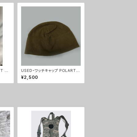
T フ
USED・ワッチキャップ POLARTE
ップ
C・USMC コヨーテ フリース(A00
¥2,500
61)