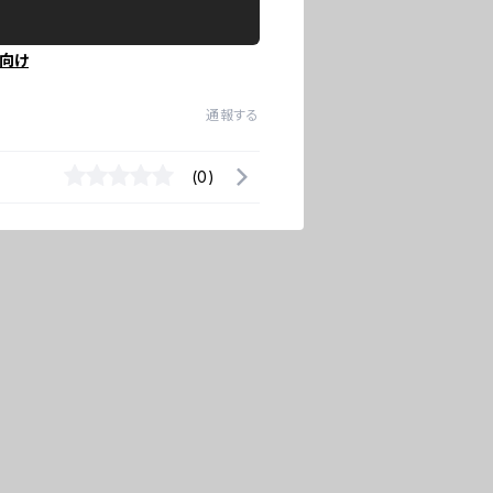
向け
通報する
(0)