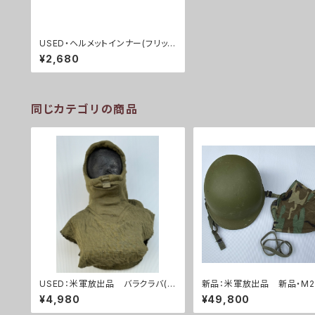
USED・ヘルメットインナー(フリッツ
ヘルメット)HEADBAND PASGT
¥2,680
HELMET(A0078)
同じカテゴリの商品
USED：米軍放出品 バラクラバ(A
新品：米軍放出品 新品・M
0254)
メット4点セット(A0210)
¥4,980
¥49,800