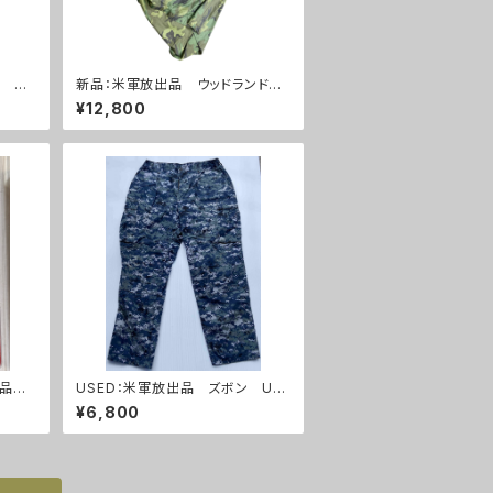
 TH
新品：米軍放出品 ウッドランド
マット
ポンチョ(A0215)
¥12,800
新品
USED：米軍放出品 ズボン US
A28
NAVY NWU BDU S/M/Lサイズ
¥6,800
(A0200)