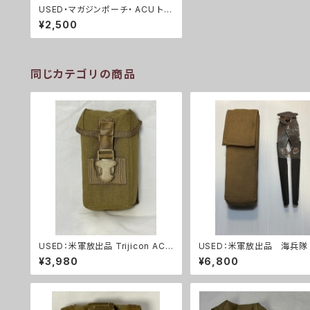
USED・マガジンポーチ・ ACU トリ
プル(A0082)
¥2,500
同じカテゴリの商品
USED：米軍放出品 Trijicon ACO
USED：米軍放出品 海
G RCO トリジコン アコグ ポー
ワイヤーカッター+ポーチ(A0
¥3,980
¥6,800
チ タンカラー(A288)