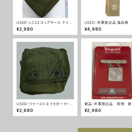
USED・LC2スコップケース ナイロ
USED：米軍放出品 海兵隊
ンタイプ(A0041)
ERMAREST スリーピング
¥2,980
¥4,980
コヨーテ(A0233)
USED・ファーストエイドポーチ・L
新品：米軍放出品 実物 
C2(A36)
ライフルマークスマン 勲章(
¥2,680
¥2,980
6)