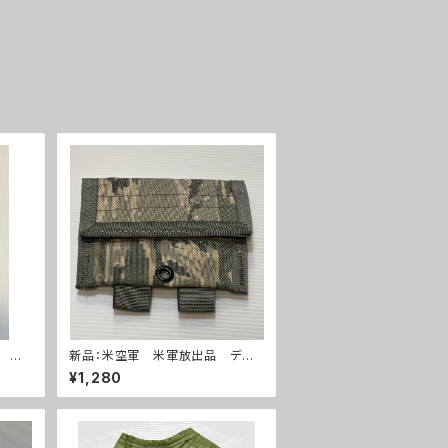
兵隊
新品：米空軍 米軍放出品 デジ
264)
タルタイガー迷彩 ABU ユーティ
¥1,280
リティーポーチ(A0263)