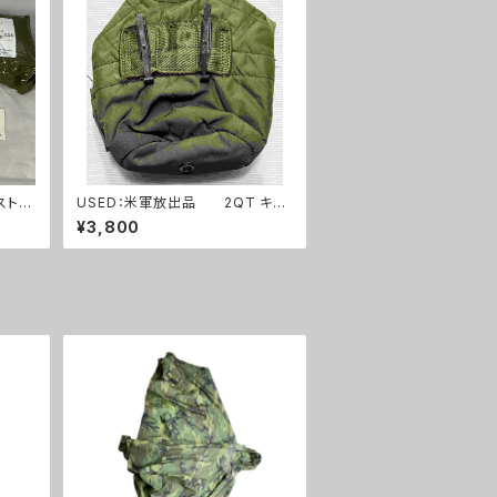
ストエ
USED：米軍放出品 2QT キャ
フルセ
ンティーンポーチ OD(A0253)
¥3,800