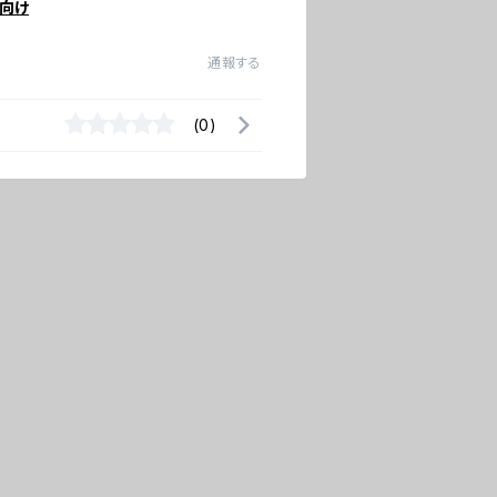
向け
通報する
(0)