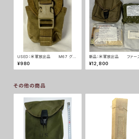
USED：米軍放出品 M67 グレ
新品：米軍放出品 ファー
ネードポーチ コヨーテ USMC 海
イドキット トラウマキット 
¥980
¥12,800
兵隊(A0262)
ット(A0261)
その他の商品