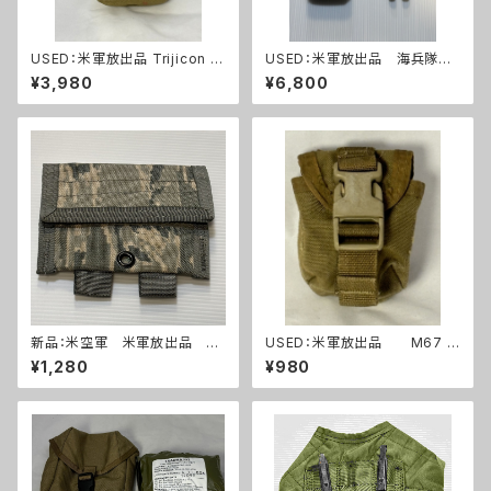
USED：米軍放出品 Trijicon A
USED：米軍放出品 海兵隊
COG RCO トリジコン アコグ
ワイヤーカッター+ポーチ(A0
¥3,980
¥6,800
ポーチ タンカラー(A288)
264)
新品：米空軍 米軍放出品 デ
USED：米軍放出品 M67 グ
ジタルタイガー迷彩 ABU ユー
レネードポーチ コヨーテ USM
¥1,280
¥980
ティリティーポーチ(A0263)
C 海兵隊(A0262)