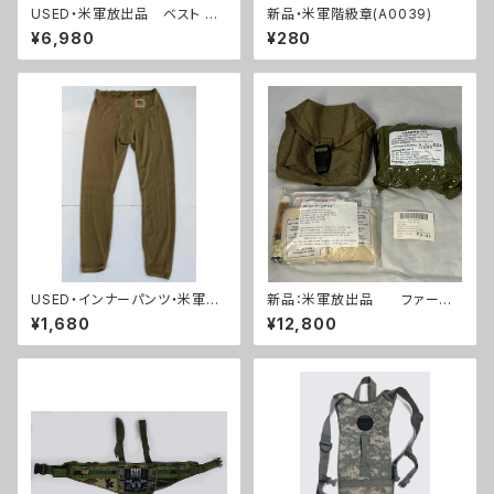
USED・米軍放出品 ベスト モ
新品・米軍階級章(A0039)
ール2 FLC ウッドランド(A019
¥6,980
¥280
6)
USED・インナーパンツ・米軍放
新品：米軍放出品 ファースト
出品 FROG インナー パン
エイドキット トラウマキット
¥1,680
¥12,800
ツ ズボン(A0154)
フルセット(A0261)