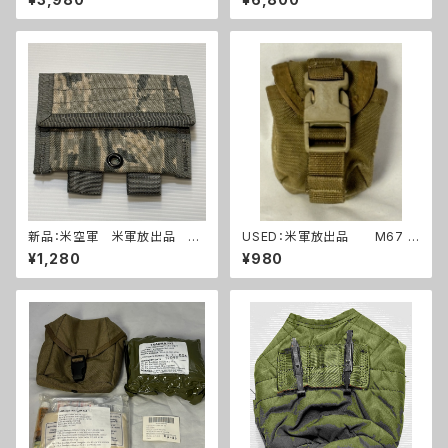
ポーチ タンカラー(A288)
264)
新品：米空軍 米軍放出品 デ
USED：米軍放出品 M67 グ
ジタルタイガー迷彩 ABU ユー
レネードポーチ コヨーテ USM
¥1,280
¥980
ティリティーポーチ(A0263)
C 海兵隊(A0262)