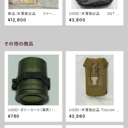
新品：米軍放出品 ファースト
USED：米軍放出品 2QT キ
エイドキット トラウマキット
ャンティーンポーチ OD(A025
¥12,800
¥3,800
フルセット(A0261)
3)
その他の商品
USED・ダミーカート（薬莢）・40
USED：米軍放出品 Trijicon A
mmグレネードランチャー・ベル
COG RCO トリジコン アコグ
¥780
¥3,980
トリンク付き(A0073)
ポーチ タンカラー(A288)