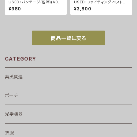
USED・バンテージ(包帯)(A00
USED・ファイティング ベスト
54)
（ジッパー黒）・MOLLE コヨー
¥980
¥3,800
テ(A0012)
商品一覧に戻る
CATEGORY
薬莢関連
ポーチ
光学機器
衣服