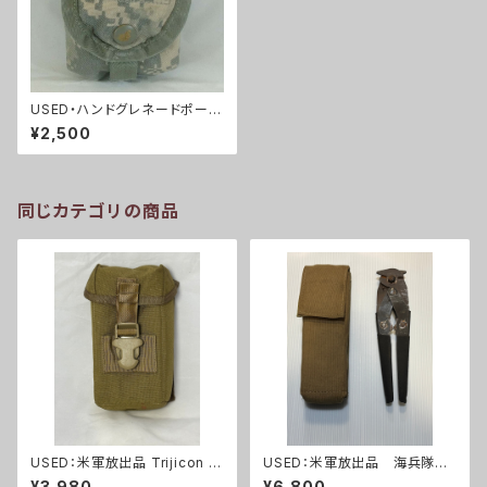
USED・ハンドグレネードポー
チ・ACU(A0100)
¥2,500
同じカテゴリの商品
USED：米軍放出品 Trijicon A
USED：米軍放出品 海兵隊
COG RCO トリジコン アコグ
ワイヤーカッター+ポーチ(A0
¥3,980
¥6,800