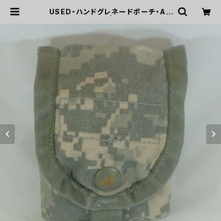
USED・ハンドグレネードポーチ・AC
U(A0100) | mirisapo