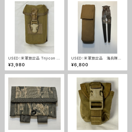
USED：米軍放出品 Trijicon A
USED：米軍放出品 海兵隊
COG RCO トリジコン アコグ
ワイヤーカッター+ポーチ(A0
¥3,980
¥6,800
ポーチ タンカラー(A288)
264)