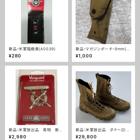
新品・米軍階級章(A0039)
新品・マガジンポーチ・9mm(A
0013)
¥280
¥1,000
新品：米軍放出品 実物 新
新品：米軍放出品 ダナー(Dan
品 ライフルエキスパート 勲
ner)ブーツ(A0255)
¥2,980
¥29,800
章(A285)