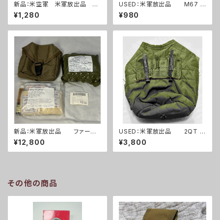
新品：米空軍 米軍放出品 デ
USED：米軍放出品 M67 グ
ジタルタイガー迷彩 ABU ユー
レネードポーチ コヨーテ USM
¥1,280
¥980
ティリティーポーチ(A0263)
C 海兵隊(A0262)
新品：米軍放出品 ファースト
USED：米軍放出品 2QT キ
エイドキット トラウマキット
ャンティーンポーチ OD(A025
¥12,800
¥3,800
フルセット(A0261)
3)
その他の商品