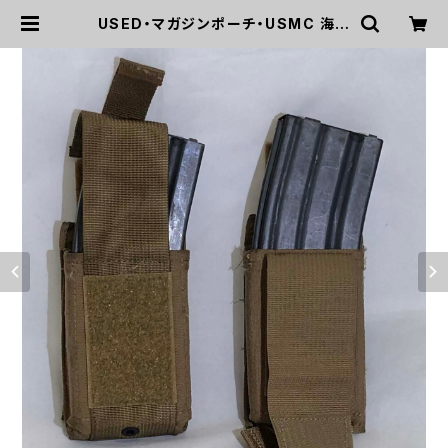
USED・マガジンポーチ・USMC 海兵
隊 M16 M4 スピードリロードポーチ
(A0127) | mirisapo