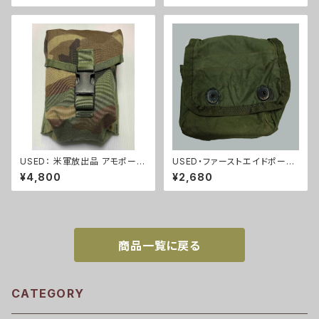
USED： 米軍放出品 アモポーチ
USED・ファーストエイドポー
ウッドランド SAFARILAND SP
チ・LC2(A36)
¥4,800
¥2,680
EAR 100rd M60 SAW (A
0227)
商品一覧に戻る
CATEGORY