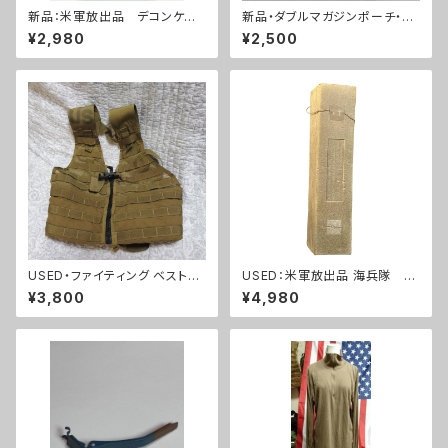
新品：米軍放出品 デコンケー
新品・ダブルマガジンポーチ・A
ス 除菌キットケース (A290)
CU(A0058)
¥2,980
¥2,500
USED・ファイティング ベスト
USED：米軍放出品 海兵隊
（ジッパー黒）・MOLLE コヨー
THERMAREST スリーピング
¥3,800
¥4,980
テ(A0012)
マット コヨーテ(A0233)