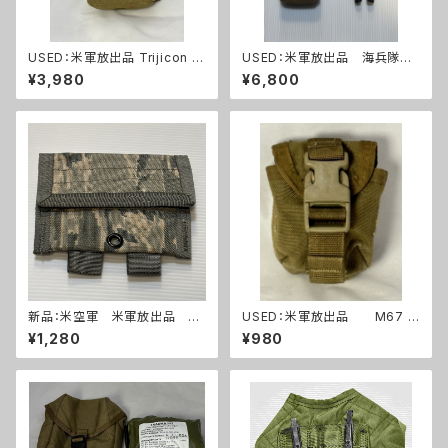
USED：米軍放出品 Trijicon A
USED：米軍放出品 海兵隊
COG RCO トリジコン アコグ
ワイヤーカッター+ポーチ(A0
¥3,980
¥6,800
ポーチ タンカラー(A288)
264)
新品：米空軍 米軍放出品 デ
USED：米軍放出品 M67 グ
ジタルタイガー迷彩 ABU ユー
レネードポーチ コヨーテ USM
¥1,280
¥980
ティリティーポーチ(A0263)
C 海兵隊(A0262)