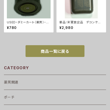
USED・ダミーカート（薬莢）・40
新品：米軍放出品 デコンケー
mmグレネードランチャー・ベル
ス 除菌キットケース (A290)
¥780
¥2,980
トリングなし(A0072)
商品一覧に戻る
CATEGORY
薬莢関連
ポーチ