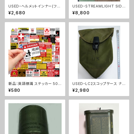
USED・ヘルメットインナー(フリ
USED・STREAMLIGHT SIDE
ッツヘルメット)HEADBAND PA
WINDER・米軍放出品 (A018
¥2,680
¥8,800
SGT HELMET(A0078)
5)
新品：英語標識 ステッカー 50
USED・LC2スコップケース ナイ
枚セット PVC 防水(A236).
ロンタイプ(A0041)
¥580
¥2,980