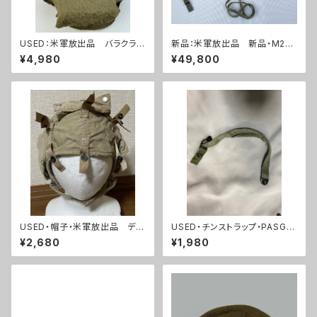
USED：米軍放出品 バラクラバ
新品：米軍放出品 新品・M2ヘ
(A0254)
ルメット4点セット(A0210)
¥4,980
¥49,800
USED・帽子・米軍放出品 デッ
USED・チンストラップ・PASGT
キクルー ヘルメットインナー(A
フリッツ ヘルメット チンストラ
¥2,680
¥1,980
0156)
ップ(A0137)