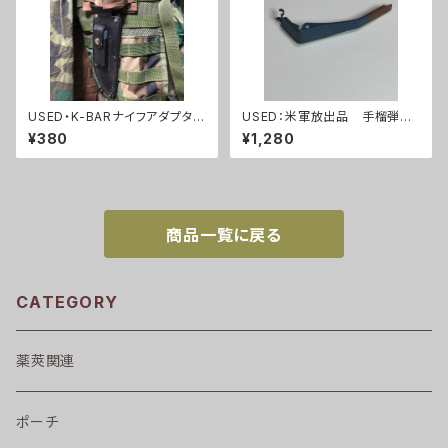
USED・K-BARナイフアダプター
USED：米軍放出品 手榴弾
(A0016)
ハンドグレネード レバー(A29
¥380
¥1,280
1)
商品一覧に戻る
CATEGORY
薬莢関連
ポーチ