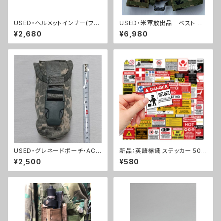
USED・ヘルメットインナー(フリ
USED・米軍放出品 ベスト モ
ッツヘルメット)HEADBAND PA
ール2 FLC ウッドランド(A019
¥2,680
¥6,980
SGT HELMET(A0078)
6)
USED・グレネードポーチ・ACU
新品：英語標識 ステッカー 50
フラッシュバン(A0045)
枚セット PVC 防水(A236).
¥2,500
¥580