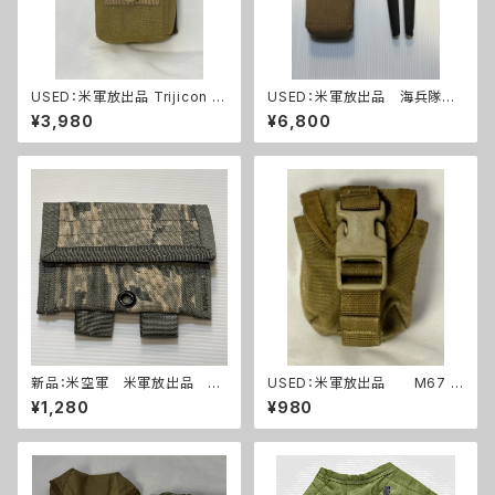
USED：米軍放出品 Trijicon A
USED：米軍放出品 海兵隊
COG RCO トリジコン アコグ
ワイヤーカッター+ポーチ(A0
¥3,980
¥6,800
ポーチ タンカラー(A288)
264)
新品：米空軍 米軍放出品 デ
USED：米軍放出品 M67 グ
ジタルタイガー迷彩 ABU ユー
レネードポーチ コヨーテ USM
¥1,280
¥980
ティリティーポーチ(A0263)
C 海兵隊(A0262)