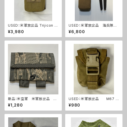
USED：米軍放出品 Trijicon A
USED：米軍放出品 海兵隊
COG RCO トリジコン アコグ
ワイヤーカッター+ポーチ(A0
¥3,980
¥6,800
ポーチ タンカラー(A288)
264)
新品：米空軍 米軍放出品 デ
USED：米軍放出品 M67 グ
ジタルタイガー迷彩 ABU ユー
レネードポーチ コヨーテ USM
¥1,280
¥980
ティリティーポーチ(A0263)
C 海兵隊(A0262)