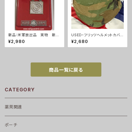
新品：米軍放出品 実物 新
USED・フリッツヘルメットカバー
品 ライフルマークスマン 勲
ウッドランド(A0030)
¥2,980
¥2,680
章(A286)
商品一覧に戻る
CATEGORY
薬莢関連
ポーチ