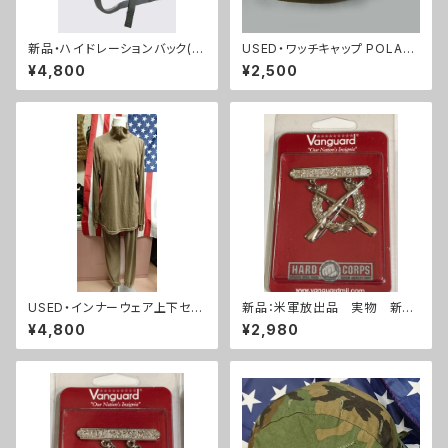
新品・ハイドレーションバック(A
USED・ワッチキャップ POLAR
CU)(A0062)
TEC・USMC コヨーテ フリース
¥4,800
¥2,500
(A0061)
USED・インナーウェア上下セッ
新品：米軍放出品 実物 新
ト(Mサイズ)(A0019)
品 ライフルエキスパート 勲
¥4,800
¥2,980
章(A285)