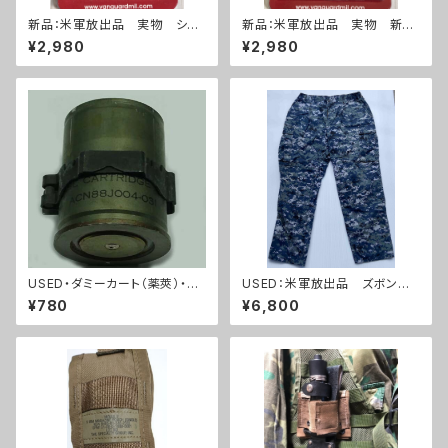
新品：米軍放出品 実物 シャ
新品：米軍放出品 実物 新
ープシューター 勲章(A287)
品 ライフルエキスパート 勲
¥2,980
¥2,980
章(A285)
USED・ダミーカート（薬莢）・40
USED：米軍放出品 ズボン
mmグレネードランチャー・ベル
US NAVY NWU BDU S/M/L
¥780
¥6,800
トリンク付き(A0073)
サイズ(A0200)