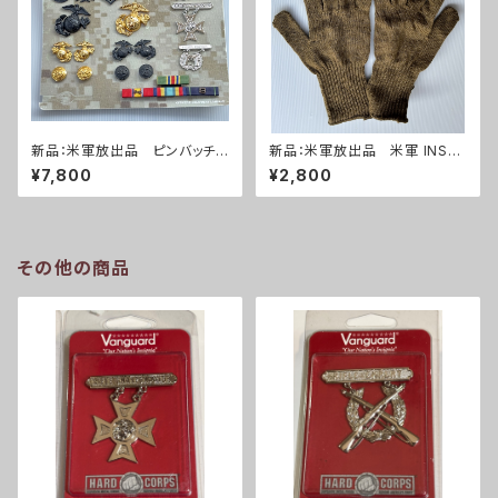
新品：米軍放出品 ピンバッチセ
新品：米軍放出品 米軍 INSER
ット(A0271)
T TYPE II ウールニット グロー
¥7,800
¥2,800
ブ 手袋 コヨーテ(A0272)
その他の商品