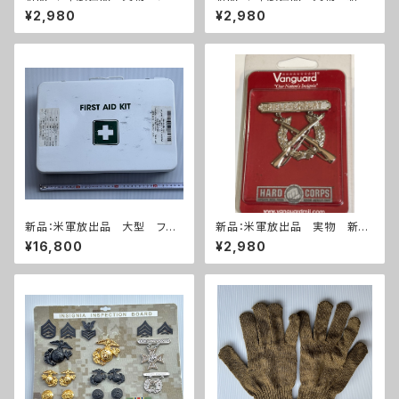
ープシューター 勲章(A287)
品 ライフルマークスマン 勲
¥2,980
¥2,980
章(A286)
新品：米軍放出品 大型 ファ
新品：米軍放出品 実物 新
ーストエイドキット フルセット
品 ライフルエキスパート 勲
¥16,800
¥2,980
(A270)
章(A285)