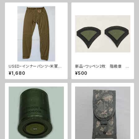
USED・インナーパンツ・米軍放
新品・ワッペン2枚 階級章 ベ
出品 FROG インナー パン
トナム戦争 サブデュードパッチ
¥1,680
¥500
ツ ズボン(A0154)
(A0178)