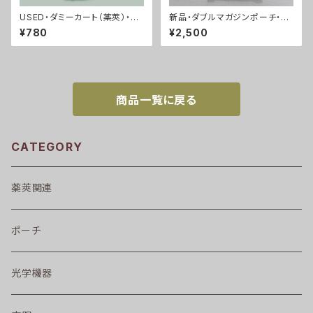
USED・ダミーカート（薬莢）・40
新品・ダブルマガジンポーチ・A
mmグレネードランチャー・ベル
CU(A0058)
¥780
¥2,500
トリングなし(A0072)
商品一覧に戻る
CATEGORY
薬莢関連
ポーチ
光学機器