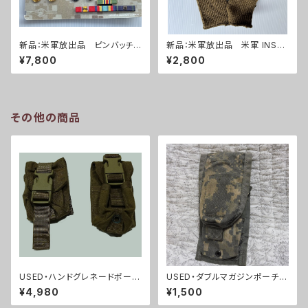
新品：米軍放出品 ピンバッチセ
新品：米軍放出品 米軍 INSER
ット(A0271)
T TYPE II ウールニット グロー
¥7,800
¥2,800
ブ 手袋 コヨーテ(A0272)
その他の商品
USED・ハンドグレネードポーチ
USED・ダブルマガジンポーチ・
2個セット(A0031)
ACU(A0002)
¥4,980
¥1,500