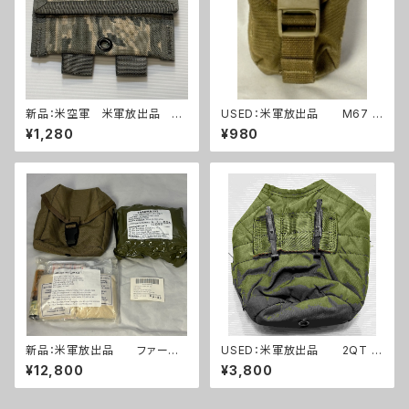
新品：米空軍 米軍放出品 デ
USED：米軍放出品 M67 グ
ジタルタイガー迷彩 ABU ユー
レネードポーチ コヨーテ USM
¥1,280
¥980
ティリティーポーチ(A0263)
C 海兵隊(A0262)
新品：米軍放出品 ファースト
USED：米軍放出品 2QT キ
エイドキット トラウマキット
ャンティーンポーチ OD(A025
¥12,800
¥3,800
フルセット(A0261)
3)