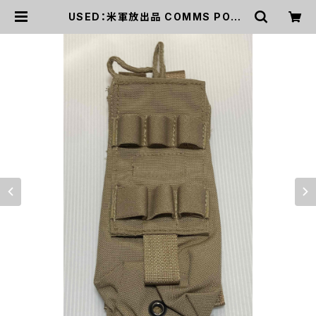
USED：米軍放出品 COMMS POUC
H LBT-3385Z ラジオ ポーチ(A02
22) | mirisapo