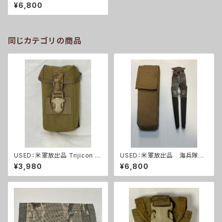
OUCH LBT-3385Z ラジオ ポ
¥6,800
ーチ(A0222)
同じカテゴリの商品
USED：米軍放出品 Trijicon A
USED：米軍放出品 海兵隊
COG RCO トリジコン アコグ
ワイヤーカッター+ポーチ(A0
¥3,980
¥6,800
ポーチ タンカラー(A288)
264)