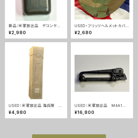
新品：米軍放出品 デコンケー
USED・フリッツヘルメットカバー
ス 除菌キットケース (A290)
ウッドランド(A0030)
¥2,980
¥2,680
USED：米軍放出品 海兵隊
USED：米軍放出品 M4A1カ
THERMAREST スリーピング
ービン M4ライフル キャリン
¥4,980
¥16,800
マット コヨーテ(A0233)
グハンドル(A289)